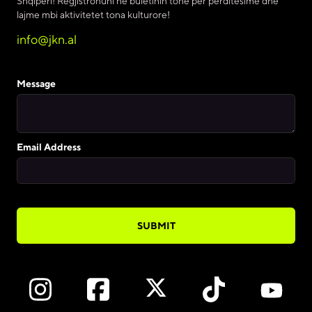
Shqipëri! Regjistrohuni në buletinin tonë për përditësime dhe
lajme mbi aktivitetet tona kulturore!
info@jkn.al
Message
Email Address