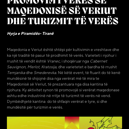
PROMOVIM I VERËS SË
MAQEDONISË SË VERIUT
DHE TURIZMIT TË VERËS
Hyrja e Piramidës- Tiranë
Maqedonia e Veriut është shtëpi për kultivimin e vreshtave dhe
ka një traditë të pasur të prodhimit të verës. Varieteti i njohur i
rrushit të vendit është
Vranec
, i shoqëruar nga
Cabernet
Sauvignon, Merlot, Kratosija
, dhe varietetet e bardha të rrushit
Temjanika
dhe
Smederevka
. Në këtë event, të ftuarit do të kenë
mundësinë të shijojnë disa nga verërat më të mira te
Maqedonisë së Veriut, të prezantuara nga disa kantina të
njohura. Ky aktivitet synon të promovojë si verërat maqedonase
ashtu edhe industrinë në rritje të turizmit të verës në vend.
Dymbëdhjetë kantina do të shfaqin verërat e tyre, si dhe
mundësitë për turizmin e verës.