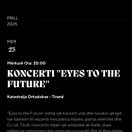
PRILL
2025
MER
23
Mërkurë Ora: 20:00
KONCERTI "EYES TO THE
FUTURE"
Katedralja Ortodokse - Tiranë
"Eyes to the Future" është një koncert unik dhe novator që sjell
një bashkim të veçantë mes pianos klasike, pianos elektrike dhe
DJ-së. Titulli i koncertit mban një simbolikë të thellë, duke
reflektuar optimizmin dhe shpresën e popullit dhe të Republikës