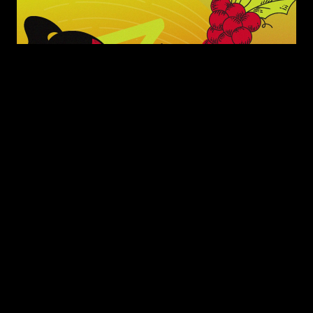
MER
30
Mërkurë, Ora: 20:00
SHFAQJA TEATRALE