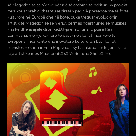
së Maqedonisë së Veriut për një të ardhme të ndritur. Ky projekt
muzikor shpreh gjithashtu aspiratën për një prezencë më të fortë
kulturore në Europë dhe në botë, duke treguar evolucionin
artistik të Maqedonisë së Veriut përmes ndërthurjes së muzikës
klasike dhe asaj elektronike.DJ-ja e njohur shqiptare Rea
Lemnusha, me një karrierë të pasur në skenat muzikore të
Evropës si muzikante dhe inovatore kulturore, i bashkohet
pianistes së shquar Ema Popivoda. Ky bashkëpunim krijon ura të
reja artistike mes Maqedonisë së Veriut dhe Shqipërisë.