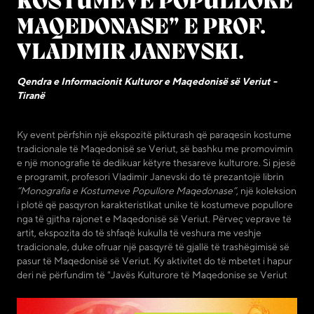
KOSTUMEVE POPULLORE
MAQEDONASE” E PROF.
VLADIMIR JANEVSKI.
Qendra e Informacionit Kulturor e Maqedonisë së Veriut -
Tiranë
Ky event përfshin një ekspozitë pikturash që paraqesin kostume
tradicionale të Maqedonisë se Veriut, së bashku me promovimin
e një monografie të dedikuar këtyre thesareve kulturore. Si pjesë
e programit, profesori Vladimir Janevski do të prezantojë librin
“Monografia e Kostumeve Popullore Maqedonase”
, një koleksion
i plotë që pasqyron karakteristikat unike të kostumeve popullore
nga të gjitha rajonet e Maqedonisë së Veriut. Përveç veprave të
artit, ekspozita do të shfaqë kukulla të veshura me veshje
tradicionale, duke ofruar një pasqyrë të gjallë të trashëgimisë së
pasur të Maqedonisë së Veriut. Ky aktivitet do të mbetet i hapur
deri në përfundim të "Javës Kulturore të Maqedonise se Veriut